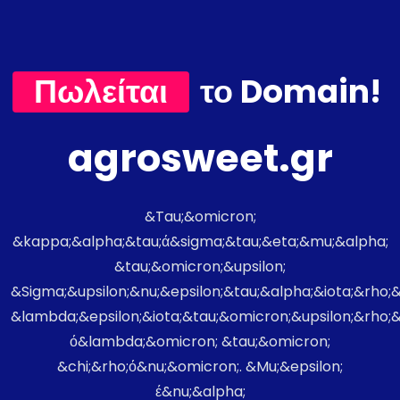
Πωλείται
το Domain!
agrosweet.gr
&Tau;&omicron;
&kappa;&alpha;&tau;ά&sigma;&tau;&eta;&mu;&alpha;
&tau;&omicron;&upsilon;
&Sigma;&upsilon;&nu;&epsilon;&tau;&alpha;&iota;&rho
&lambda;&epsilon;&iota;&tau;&omicron;&upsilon;&rho;
ό&lambda;&omicron; &tau;&omicron;
&chi;&rho;ό&nu;&omicron;. &Mu;&epsilon;
έ&nu;&alpha;