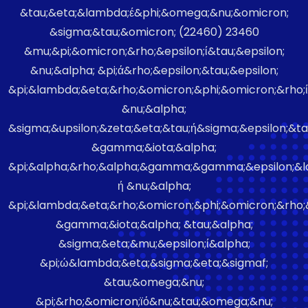
&tau;&eta;&lambda;έ&phi;&omega;&nu;&omicron;
&sigma;&tau;&omicron; (22460) 23460
&mu;&pi;&omicron;&rho;&epsilon;ί&tau;&epsilon;
&nu;&alpha; &pi;ά&rho;&epsilon;&tau;&epsilon;
&pi;&lambda;&eta;&rho;&omicron;&phi;&omicron;&rho;ί&
&nu;&alpha;
&sigma;&upsilon;&zeta;&eta;&tau;ή&sigma;&epsilon;&ta
&gamma;&iota;&alpha;
&pi;&alpha;&rho;&alpha;&gamma;&gamma;&epsilon;&l
ή &nu;&alpha;
&pi;&lambda;&eta;&rho;&omicron;&phi;&omicron;&rho;&e
&gamma;&iota;&alpha; &tau;&alpha;
&sigma;&eta;&mu;&epsilon;ί&alpha;
&pi;ώ&lambda;&eta;&sigma;&eta;&sigmaf;
&tau;&omega;&nu;
&pi;&rho;&omicron;ϊό&nu;&tau;&omega;&nu;