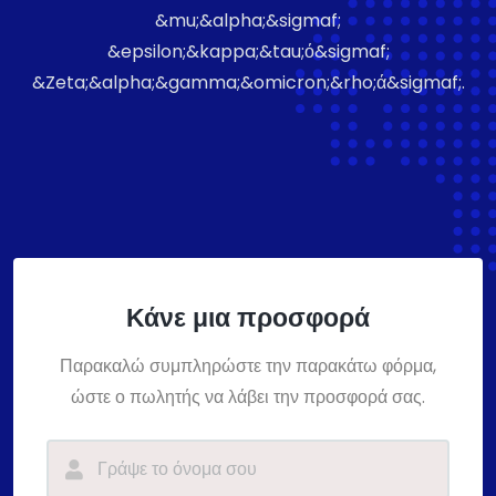
&mu;&alpha;&sigmaf;
&epsilon;&kappa;&tau;ό&sigmaf;
&Zeta;&alpha;&gamma;&omicron;&rho;ά&sigmaf;.
Κάνε μια προσφορά
Παρακαλώ συμπληρώστε την παρακάτω φόρμα,
ώστε ο πωλητής να λάβει την προσφορά σας.